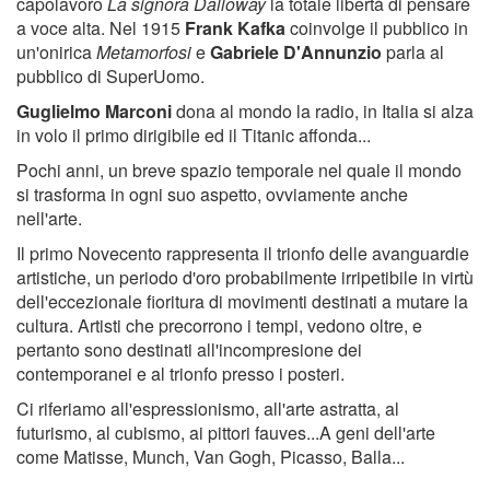
capolavoro
La signora Dalloway
la totale libertà di pensare
a voce alta. Nel 1915
Frank Kafka
coinvolge il pubblico in
un'onirica
Metamorfosi
e
Gabriele D'Annunzio
parla al
pubblico di SuperUomo.
Guglielmo Marconi
dona al mondo la radio, in Italia si alza
in volo il primo dirigibile ed il Titanic affonda...
Pochi anni, un breve spazio temporale nel quale il mondo
si trasforma in ogni suo aspetto, ovviamente anche
nell'arte.
Il primo Novecento rappresenta il trionfo delle avanguardie
artistiche, un periodo d'oro probabilmente irripetibile in virtù
dell'eccezionale fioritura di movimenti destinati a mutare la
cultura. Artisti che precorrono i tempi, vedono oltre, e
pertanto sono destinati all'incompresione dei
contemporanei e al trionfo presso i posteri.
Ci riferiamo all'espressionismo, all'arte astratta, al
futurismo, al cubismo, ai pittori fauves...A geni dell'arte
come Matisse, Munch, Van Gogh, Picasso, Balla...