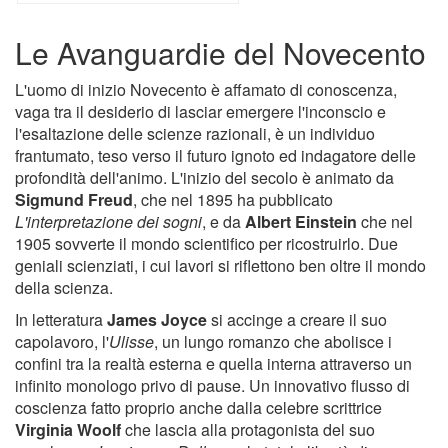
Le Avanguardie del Novecento
L'uomo di inizio Novecento è affamato di conoscenza,
vaga tra il desiderio di lasciar emergere l'inconscio e
l'esaltazione delle scienze razionali, è un individuo
frantumato, teso verso il futuro ignoto ed indagatore delle
profondità dell'animo. L'inizio del secolo è animato da
Sigmund Freud
, che nel 1895 ha pubblicato
L'interpretazione dei sogni
, e da
Albert Einstein
che nel
1905 sovverte il mondo scientifico per ricostruirlo. Due
geniali scienziati, i cui lavori si riflettono ben oltre il mondo
della scienza.
In letteratura
James Joyce
si accinge a creare il suo
capolavoro, l'
Ulisse
, un lungo romanzo che abolisce i
confini tra la realtà esterna e quella interna attraverso un
infinito monologo privo di pause. Un innovativo flusso di
coscienza fatto proprio anche dalla celebre scrittrice
Virginia Woolf
che lascia alla protagonista del suo