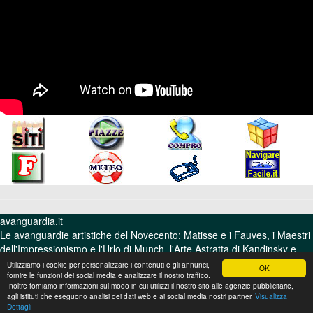
avanguardia.it
Le avanguardie artistiche del Novecento: Matisse e i Fauves, i Maestri
dell'Impressionismo e l'Urlo di Munch, l'Arte Astratta di Kandinsky e
Mondrian.
Utilizziamo i cookie per personalizzare i contenuti e gli annunci,
OK
fornire le funzioni dei social media e analizzare il nostro traffico.
© Video Italia Production srl - Bologna - P.I. 04322860372 - REA BO
Inoltre forniamo informazioni sul modo in cui utilizzi il nostro sito alle agenzie pubblicitarie,
agli istituti che eseguono analisi dei dati web e ai social media nostri partner.
Visualizza
318691
Dettagli